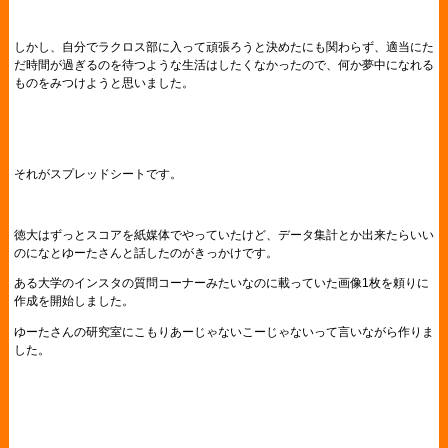
しかし、自分でラクロス部に入って頑張ろうと決めたにも関わらず、適当にた
だ時間が過ぎるのを待つような生活はしたくなかったので、何か夢中になれる
ものをみつけようと思いました。
それがスプレッドシートです。
徳大はずっとスコアを紙媒体でやっていたけど、データ集計とか出来たらいい
のになとゆーたさんと話したのがきっかけです。
ある大学のインスタの質問コーナーみたいなのに載っていた画像1枚を頼りに
作成を開始しました。
ゆーたさんの研究室にこもりあーじゃないこーじゃないって言いながら作りま
した。