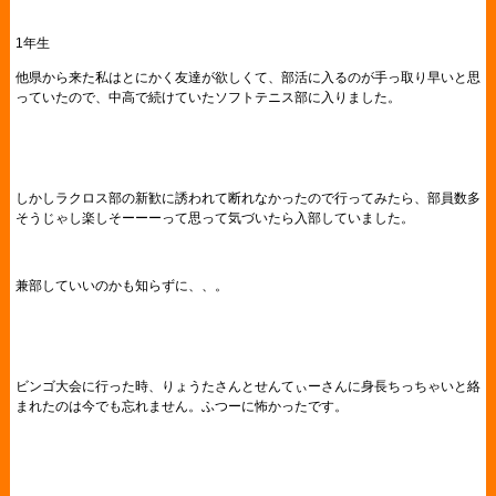
1年生
他県から来た私はとにかく友達が欲しくて、部活に入るのが手っ取り早いと思
っていたので、中高で続けていたソフトテニス部に入りました。
しかしラクロス部の新歓に誘われて断れなかったので行ってみたら、部員数多
そうじゃし楽しそーーーって思って気づいたら入部していました。
兼部していいのかも知らずに、、。
ビンゴ大会に行った時、りょうたさんとせんてぃーさんに身長ちっちゃいと絡
まれたのは今でも忘れません。ふつーに怖かったです。