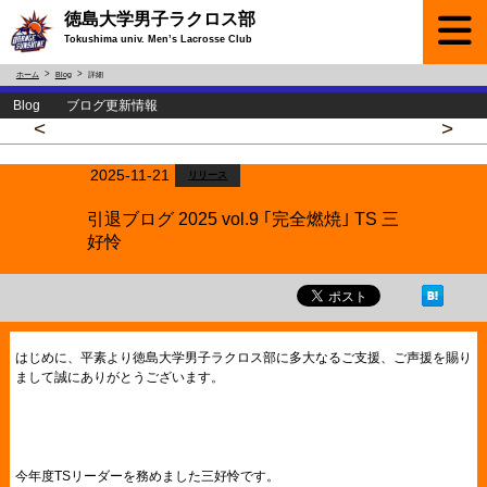
徳島大学男子ラクロス部
Tokushima univ. Men’s Lacrosse Club
ホーム
Blog
詳細
Blog ブログ更新情報
<
>
2025-11-21
リリース
引退ブログ 2025 vol.9 ｢完全燃焼｣ TS 三
好怜
はじめに、平素より徳島大学男子ラクロス部に多大なるご支援、ご声援を賜り
まして誠にありがとうございます。
今年度TSリーダーを務めました三好怜です。