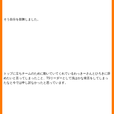
そう自分を鼓舞しました。
トップに立ちチームのために動いていてくれているわっきーさんとひろきに辞
めたいと言ってしまったこと、TSリーダーとして浅はかな発言をしてしまっ
たなと今では申し訳なかったと思っています。