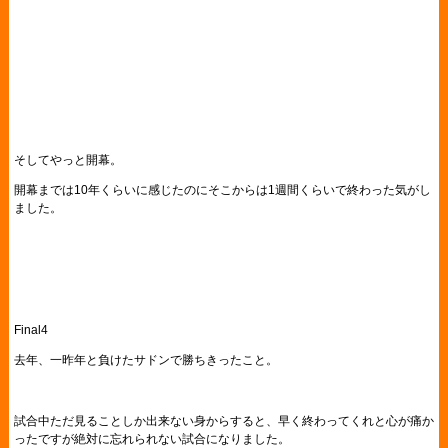
そしてやっと開幕。
開幕までは10年くらいに感じたのにそこからは1週間くらいで終わった気がし
ました。
Final4
去年、一昨年と負けたサドンで勝ちきったこと。
試合中ただ見ることしか出来ない身からすると、早く終わってくれと心が痛か
ったですが絶対に忘れられない試合になりました。