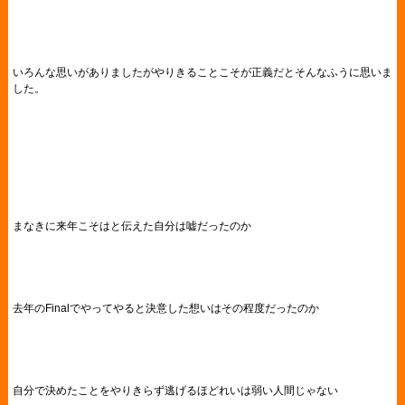
いろんな思いがありましたがやりきることこそが正義だとそんなふうに思いま
した。
まなきに来年こそはと伝えた自分は嘘だったのか
去年のFinalでやってやると決意した想いはその程度だったのか
自分で決めたことをやりきらず逃げるほどれいは弱い人間じゃない