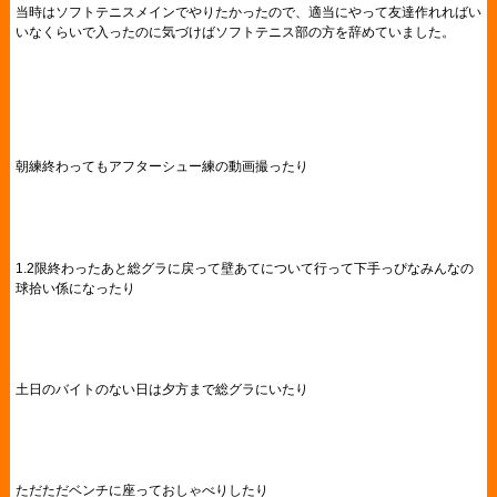
当時はソフトテニスメインでやりたかったので、適当にやって友達作れればい
いなくらいで入ったのに気づけばソフトテニス部の方を辞めていました。
朝練終わってもアフターシュー練の動画撮ったり
1.2限終わったあと総グラに戻って壁あてについて行って下手っぴなみんなの
球拾い係になったり
土日のバイトのない日は夕方まで総グラにいたり
ただただベンチに座っておしゃべりしたり