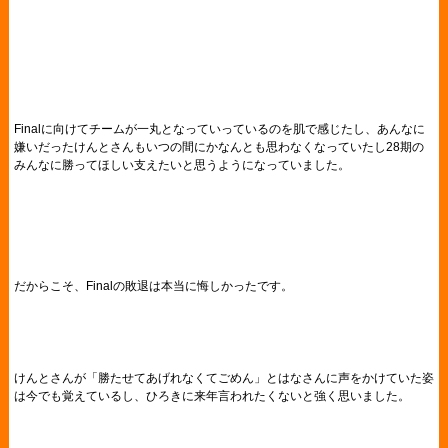
Finalに向けてチームが一丸となっていっているのを肌で感じたし、あんなに
嫌いだったけんとさんもいつの間にかなんとも思わなくなっていたし28期の
みんなに勝ってほしい支えたいと思うようになっていました。
だからこそ、Finalの敗退は本当に悔しかったです。
けんとさんが「勝たせてあげれなくてごめん」とはなさんに声をかけていた姿
は今でも覚えているし、ひろきに来年言われたくないと強く思いました。