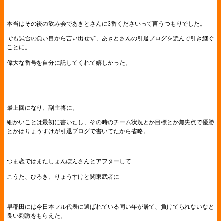
本当はその後の飲み会であきとさんに3番くださいって言うつもりでした。
でも試合の負い目から言い出せず、あきとさんの引退ブログを読んで引き継ぐ
ことに。
偉大な番号を自分に託してくれて嬉しかった。
最上回になり、副主将に。
細かいことは最初に書いたし、その時のチーム状況とか目標とか無失点で優勝
とかはりょうすけが引退ブログで書いてたから省略。
つま恋ではまたしょんぽんさんとアフターして
こうた、ひろき、りょうすけと関東武者に
早稲田には今日本フル代表に選ばれている同い年が居て、負けてられないなと
良い刺激をもらえた。