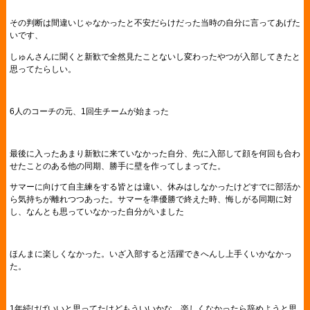
その判断は間違いじゃなかったと不安だらけだった当時の自分に言ってあげた
いです、
しゅんさんに聞くと新歓で全然見たことないし変わったやつが入部してきたと
思ってたらしい。
6人のコーチの元、1回生チームが始まった
最後に入ったあまり新歓に来ていなかった自分、先に入部して顔を何回も合わ
せたことのある他の同期、勝手に壁を作ってしまってた。
サマーに向けて自主練をする皆とは違い、休みはしなかったけどすでに部活か
ら気持ちが離れつつあった。サマーを準優勝で終えた時、悔しがる同期に対
し、なんとも思っていなかった自分がいました
ほんまに楽しくなかった。いざ入部すると活躍できへんし上手くいかなかっ
た。
1年続けばいいと思ってたけどもういいかな。楽しくなかったら辞めようと思