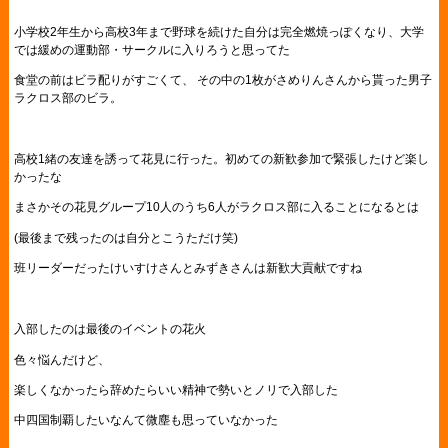
小学校2年生から高校3年まで野球を続けた自分は完全燃焼っぽくなり、大学
では緩めの運動部・サークルに入りろうと思ってた
食堂の前はビラ配りがすごくて、 その中の1枚がさめりんさんから貰った男子
ラクロス部のビラ。
高校1緒の友達を誘って花見に行った。初めての新歓参加で緊張したけど楽し
かったな
まさかその花見グループ10人のうち6人がラクロス部に入ることになるとは
(最後まで残ったのは自分とこうただけ笑)
班リーダーだったけいすけさんとみずきさんは新歓大貢献ですね
入部したのは最後のイベントの花火
色々悩んだけど、
楽しくなかったら辞めたらいい精神で勢いとノリで入部した
中四国制覇したいなんて微塵も思っていなかった