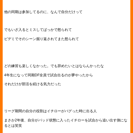
他の同期は参加してるのに、なんで自分だけって
でもいざ入るとミスしてばっかで怒られて
ビデミでそのシーン掘り返されてまた怒られて
どの練習も楽しくなかった。でも辞めたいとはならんかったな
4年生になって同期DF全員で試合出るのが夢やったから
それだけが部活を続ける気力だった
リーグ期間の自分の役割はイチローがバグった時に出る人
まさか2年後、自分がバッド状態に入ったイチローを試合から追い出す側にな
るとは笑笑