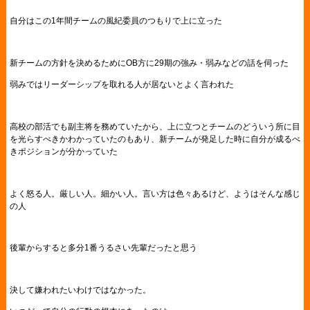
自分はこの1年間チームの風紀委員のつもりで上に立った
新チームの方針を決めるためにOB方に29期の強み・弱みなどの話を伺った
弱みではリーダーシップを取れる人が居ないとよく言われた
高校の部活でも副主将を務めていたから、上に立つとチームのどういう所に目
を光らすべきかわかっていたのもあり、新チームが発足した時に自分が成るべ
きポジションが分かっていた
よく怒る人。厳しい人。細かい人。言い方は色々あるけど、ようはそんな感じ
の人
後輩からすると多分1番うるさい先輩だったと思う
決して嫌われたいわけではなかった。