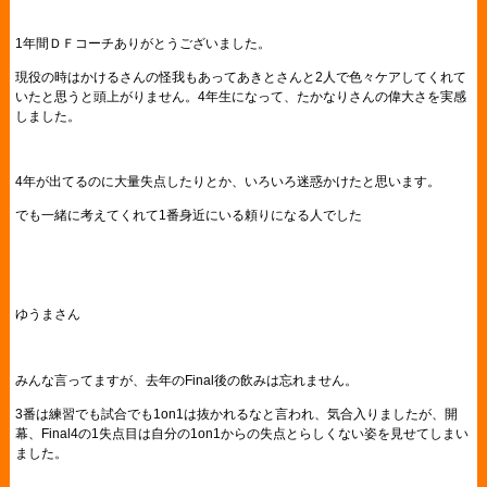
1年間ＤＦコーチありがとうございました。
現役の時はかけるさんの怪我もあってあきとさんと2人で色々ケアしてくれて
いたと思うと頭上がりません。4年生になって、たかなりさんの偉大さを実感
しました。
4年が出てるのに大量失点したりとか、いろいろ迷惑かけたと思います。
でも一緒に考えてくれて1番身近にいる頼りになる人でした
ゆうまさん
みんな言ってますが、去年のFinal後の飲みは忘れません。
3番は練習でも試合でも1on1は抜かれるなと言われ、気合入りましたが、開
幕、Final4の1失点目は自分の1on1からの失点とらしくない姿を見せてしまい
ました。