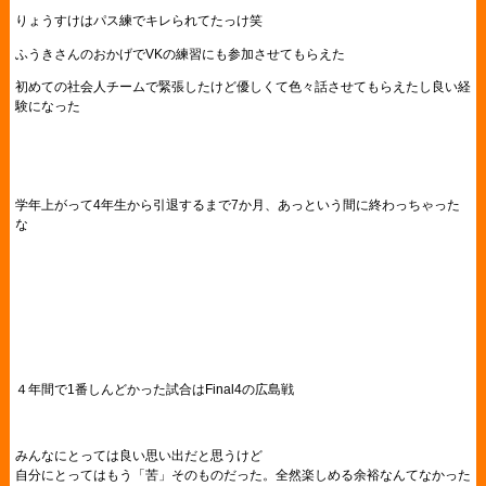
りょうすけはパス練でキレられてたっけ笑
ふうきさんのおかげでVKの練習にも参加させてもらえた
初めての社会人チームで緊張したけど優しくて色々話させてもらえたし良い経
験になった
学年上がって4年生から引退するまで7か月、あっという間に終わっちゃった
な
４年間で1番しんどかった試合はFinal4の広島戦
みんなにとっては良い思い出だと思うけど
自分にとってはもう「苦」そのものだった。全然楽しめる余裕なんてなかった