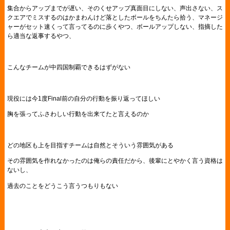
集合からアップまでが遅い、そのくせアップ真面目にしない、声出さない、ス
クエアでミスするのはかまわんけど落としたボールをちんたら拾う、マネージ
ャーがセット速くって言ってるのに歩くやつ、ボールアップしない、指摘した
ら適当な返事するやつ、
こんなチームが中四国制覇できるはずがない
現役には今1度Final前の自分の行動を振り返ってほしい
胸を張ってふさわしい行動を出来てたと言えるのか
どの地区も上を目指すチームは自然とそういう雰囲気がある
その雰囲気を作れなかったのは俺らの責任だから、後輩にとやかく言う資格は
ないし、
過去のことをどうこう言うつもりもない