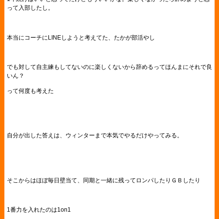
って入部したし。
本当にコーチにLINEしようと考えてた、たかが部活やし
でも対して自主練もしてないのに楽しくないから辞めるってほんまにそれで良
いん？
って何度も考えた
自分が出した答えは、ウィンターまで本気でやるだけやってみる。
そこからはほぼ毎日壁当て、同期と一緒に残ってロンパしたりＧＢしたり
1番力を入れたのは1on1