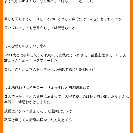
ようたさん出すくらいなら俺出してほしいって思ってた
周りも同じようなミスしてるのにどうして自分だけこんなに怒られるのか
良いプレーしても悪目立ちして結局怒られる
そんな感じのままつま恋へ。
1on1大会に参加して、それ終わった後にふうきさん、後藤圭太さん、しょん
ぽんさんとめっちゃアフターした
楽しすぎた。日本のトップレベルを肌で感じた瞬間やった
つま恋終わりはイチロー、りょうすけと初の関東武者
３人でおかずさんの部屋に泊まって川の字で寝たのは良い思い出。おかずさん
本当にご迷惑おかけしました。
成蹊はタクシー捕まらんくて遅刻したっけ
武蔵は遠くて自衛隊の横やったん覚えてる