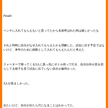
Final4
ベンチに入れてもらえないと思ってたから名前呼ばれた時は嬉しかったな
それと同時に自分がなぜ入れてもらえたかも理解した。試合に出す予定ではな
いけど、来年のために経験として入れてもらえたんだと考えた
クォーターで帰ってくる3人に真っ先にボトル持って行き、自分以外が息を切
らしてる様子を見て試合に出ていない自分が歯痒かった
3人が羨ましかった。
出たいけど、自分が出たら穴になることはわかってた。