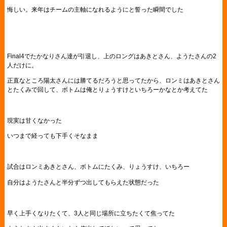
悔しい。来年はチームの主軸になれるようにと誓った瞬間でした
Final4でたかなりさん達が引退し、上のロングはあきとさん、ようたさんの2
人だけに。
正直なところ陽太さんには勝てるだろうと思ってたから、ロンミはあきとさん
とたくみで回して、ボトムは俺とりょうすけといちろーかなとか考えてた
現実は甘くなかった
いつまで経っても下手くそなまま
試合はロンミあきとさん、ボトムにたくみ、りょうすけ、いちろー
自分はようたさんと半分ずつ出してもらえた状態だった
早く上手くなりたくて、3人と同じ場所に立ちたくて焦ってた