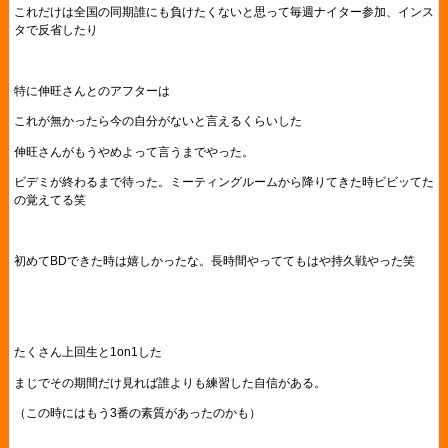
これだけは全国の同期誰にも負けたくないと思って毎週ナイター参加、インス
タで反省したり
特に伸旺さんとのアフターは
これが無かったら今の自分がないと言えるくらいした
伸旺さんがもうやめよって言うまでやった。
ビデミが終わるまで待った。ミーティングルームから降りてきた時ビビッてた
の覚えてる笑
初めてBDできた時は嬉しかったな。長時間やっててもはや持久戦やった笑
たくさん上回生と1on1した
まじでその期間だけ見れば誰よりも練習した自信がある。
（この時にはもう3番の素質があったのかも）