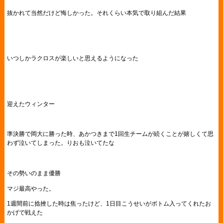
抜かれて当然だけど悔しかった。それくらい本気で取り組んだ結果
いつしかラクロスが楽しいと思えるようになった
迎えたウィンター
準決勝で岡大に勝った時、あかつきまで1回生チームが続くことが嬉しくて思
わず泣いてしまった。りおも泣いてたな
その勢いのまま優勝
マジ最高やった。
1週間前に捻挫した時は焦ったけど、1日目こうせいがボトム入ってくれたお
かげで戦えた