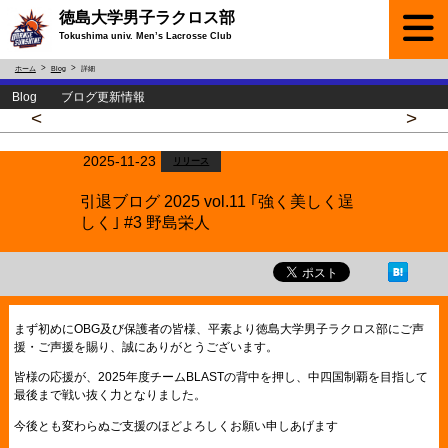
徳島大学男子ラクロス部
Tokushima univ. Men’s Lacrosse Club
ホーム
Blog
詳細
Blog ブログ更新情報
<
>
2025-11-23
リリース
引退ブログ 2025 vol.11 ｢強く美しく逞
しく｣ #3 野島栄人
まず初めにOBG及び保護者の皆様、平素より徳島大学男子ラクロス部にご声
援・ご声援を賜り、誠にありがとうございます。
皆様の応援が、2025年度チームBLASTの背中を押し、中四国制覇を目指して
最後まで戦い抜く力となりました。
今後とも変わらぬご支援のほどよろしくお願い申しあげます