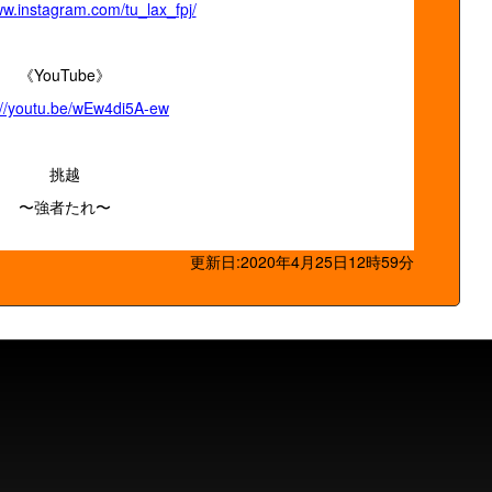
ww.instagram.com/tu_lax_fpj/
《YouTube》
://youtu.be/wEw4di5A-ew
挑越
〜強者たれ〜
更新日:2020年4月25日12時59分